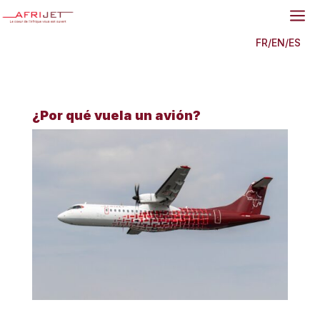
a
FR
/
EN
/
ES
¿Por qué vuela un avión?