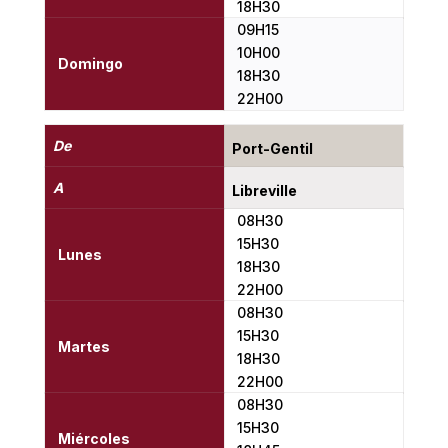
18H30
09H15
10H00
Domingo
18H30
22H00
De
Port-Gentil
A
Libreville
08H30
15H30
Lunes
18H30
22H00
08H30
15H30
Martes
18H30
22H00
08H30
15H30
Miércoles