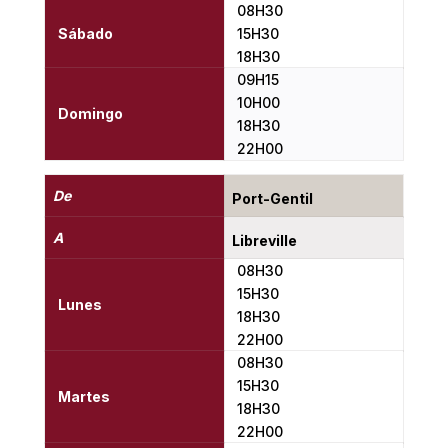
08H30
Sábado
15H30
18H30
09H15
10H00
Domingo
18H30
22H00
De
Port-Gentil
A
Libreville
08H30
15H30
Lunes
18H30
22H00
08H30
15H30
Martes
18H30
22H00