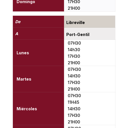
Domingo
17H30
21H00
De
Libreville
A
Port-Gentil
07H30
14h30
Lunes
17H30
21H00
07H30
14H30
Martes
17H30
21H00
07H30
11H45
Miércoles
14H30
17H30
21H00