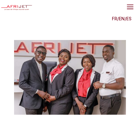
a
FR
/
EN
/
ES